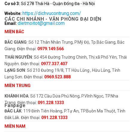
Cơ sở 3:
Số 278 Thái Hà - Quận Đống Đa - Hà Nội
https://dichvucontrung.com/
Website:
CÁC CHI NHÁNH - VĂN PHÒNG ĐẠI DIỆN
dietmoitot@gmail.com
Email:
MIỀN BẮC
BẮC GIANG
: Số 12 Thân Nhân Trung, P.Mỹ Độ, Tp.Bắc Giang, Bắc
Giang. Điện thoại:
0979.149.566
THÁI NGUYÊN
: Số 454 Đường Trường Chinh, Thị xã Phổ Yên, Thái
Nguyên. Điện thoại:
0977.337.407
LẠNG SƠN
: Số 210 Đường 19/8, TT Hữu Lũng , Hữu Lũng, Tỉnh
Lạng Sơn. Điện thoại:
0969.523.888
MIỀN TRUNG
KHÁNH HÒA
: Số 172 Cầu Dứa Phú Nông, P.Vĩnh Ngọc, TP.Nha
Trang. Điện thoại:
091.228.1333
Fanpage
ĐẮC LẮK
: 119 Đinh Tiên Hoàng, P.Tự An, TP.Buôn Ma Thuột, Tỉnh
Đắk Lắk. Điện thoại:
091.228.1333
MIỀN NAM