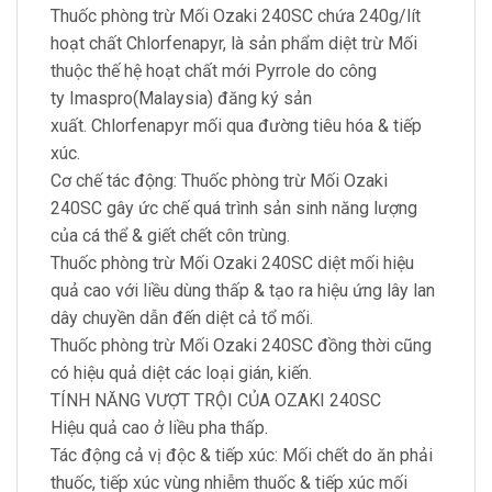
Thuốc phòng trừ Mối Ozaki 240SC chứa 240g/lít
hoạt chất Chlorfenapyr, là sản phẩm diệt trừ Mối
thuộc thế hệ hoạt chất mới Pyrrole do công
ty Imaspro(Malaysia) đăng ký sản
xuất. Chlorfenapyr mối qua đường tiêu hóa & tiếp
xúc.
Cơ chế tác động: Thuốc phòng trừ Mối Ozaki
240SC gây ức chế quá trình sản sinh năng lượng
của cá thể & giết chết côn trùng.
Thuốc phòng trừ Mối Ozaki 240SC diệt mối hiệu
quả cao với liều dùng thấp & tạo ra hiệu ứng lây lan
dây chuyền dẫn đến diệt cả tổ mối.
Thuốc phòng trừ Mối Ozaki 240SC đồng thời cũng
có hiệu quả diệt các loại gián, kiến.
TÍNH NĂNG VƯỢT TRỘI CỦA OZAKI 240SC
Hiệu quả cao ở liều pha thấp.
Tác động cả vị độc & tiếp xúc: Mối chết do ăn phải
thuốc, tiếp xúc vùng nhiễm thuốc & tiếp xúc mối