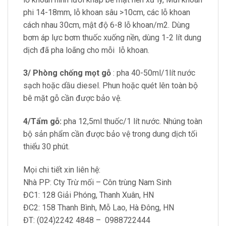
phi 14-18mm, lỗ khoan sâu >10cm, các lỗ khoan
cách nhau 30cm, mật độ 6-8 lỗ khoan/m2. Dùng
bơm áp lực bơm thuốc xuống nền, dùng 1-2 lít dung
dịch đã pha loãng cho mỗi lỗ khoan.
3/ Phòng chống mọt gỗ
: pha 40-50ml/1lít nước
sạch hoặc dầu diesel. Phun hoặc quét lên toàn bộ
bê mặt gỗ cần được bảo vệ.
4/Tẩm gỗ:
pha 12,5ml thuốc/1 lít nước. Nhúng toàn
bộ sản phẩm cần được bảo vệ trong dung dịch tối
thiểu 30 phút.
Mọi chi tiết xin liên hệ:
Nhà PP: Cty Trừ mối – Côn trùng Nam Sinh
ĐC1: 128 Giải Phóng, Thanh Xuân, HN
ĐC2: 158 Thanh Bình, Mỗ Lao, Hà Đông, HN
ĐT: (024)2242 4848 – 0988722444