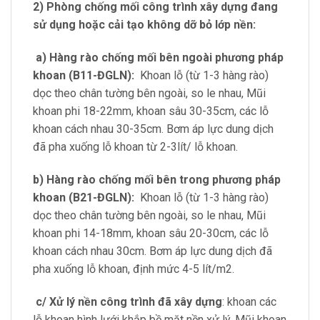
2) Phòng chống mối công trình xây dựng đang
sử dụng hoặc cải tạo không dỡ bỏ lớp nền:
a) Hàng rào chống mối bên ngoài phương pháp
khoan (B11-ĐGLN):
Khoan lỗ (từ 1-3 hàng rào)
dọc theo chân tường bên ngoài, so le nhau, Mũi
khoan phi 18-22mm, khoan sâu 30-35cm, các lỗ
khoan cách nhau 30-35cm. Bơm áp lực dung dịch
đã pha xuống lỗ khoan từ 2-3lít/ lỗ khoan.
b) Hàng rào chống mối bên trong phương pháp
khoan (B21-ĐGLN):
Khoan lỗ (từ 1-3 hàng rào)
dọc theo chân tường bên ngoài, so le nhau, Mũi
khoan phi 14-18mm, khoan sâu 20-30cm, các lỗ
khoan cách nhau 30cm. Bơm áp lực dung dịch đã
pha xuống lỗ khoan, định mức 4-5 lít/m2.
c/ Xử lý nền công trình đã xây dựng
: khoan các
lỗ khoan hình lưới khắp bề mặt nền xử lý, Mũi khoan