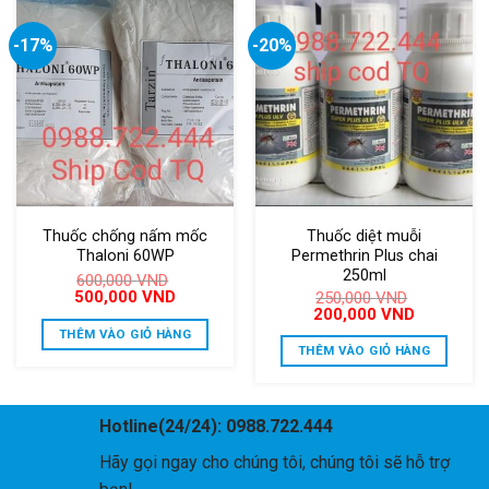
-17%
-20%
Thuốc chống nấm mốc
Thuốc diệt muỗi
Thaloni 60WP
Permethrin Plus chai
250ml
600,000
VND
Giá
Giá
500,000
VND
250,000
VND
gốc
hiện
Giá
Giá
200,000
VND
là:
tại
gốc
hiện
THÊM VÀO GIỎ HÀNG
600,000 VND.
là:
là:
tại
THÊM VÀO GIỎ HÀNG
500,000 VND.
250,000 VND.
là:
200,000 V
Hotline(24/24): 0988.722.444
Hãy gọi ngay cho chúng tôi, chúng tôi sẽ hỗ trợ