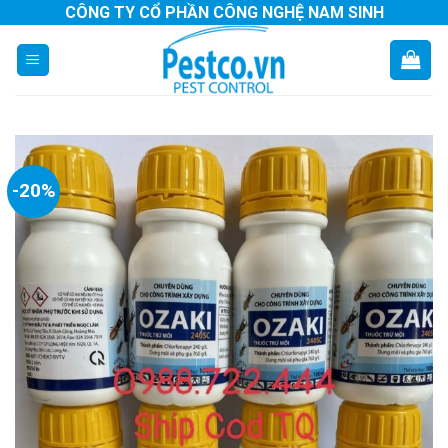
Skip
CÔNG TY CỔ PHẦN CÔNG NGHỆ NAM SINH
to
content
-20%