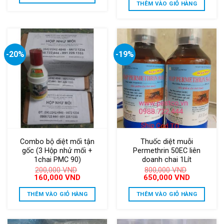
là:
tại
THÊM VÀO GIỎ HÀNG
600,000 VND.
280,000 VND.
là:
250,000 V
-20%
-19%
Combo bộ diệt mối tận
Thuốc diệt muỗi
gốc (3 Hộp nhử mối +
Permethrin 50EC liên
1chai PMC 90)
doanh chai 1Lít
200,000
VND
800,000
VND
Giá
Giá
Giá
Giá
160,000
VND
650,000
VND
gốc
hiện
gốc
hiện
là:
tại
là:
tại
THÊM VÀO GIỎ HÀNG
THÊM VÀO GIỎ HÀNG
200,000 VND.
là:
800,000 VND.
là:
160,000 VND.
650,000 V