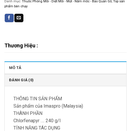
Danh mục:
Thuốc Phòng Mối - Diệt Mối - Mọt - Nấm mốc - Bảo Quản Gỗ
,
Top sản
phẩm bán chạy
Thương Hiệu :
MÔ TẢ
ĐÁNH GIÁ (0)
THÔNG TIN SẢN PHẨM
Sản phẩm của Imaspro (Malaysia)
THÀNH PHẦN
Chlorfenapyr …. 240 g/l
TÍNH NĂNG TÁC DỤNG