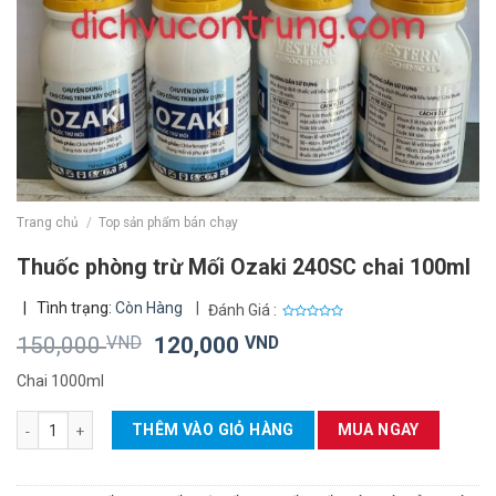
Trang chủ
/
Top sản phẩm bán chạy
Thuốc phòng trừ Mối Ozaki 240SC chai 100ml
|
Tình trạng:
Còn Hàng
|
Đánh Giá :
0
Giá
Giá
150,000
VND
120,000
VND
out
of
gốc
hiện
5
Chai 1000ml
là:
tại
150,000 VND.
là:
Thuốc phòng trừ Mối Ozaki 240SC chai 100ml số lượng
THÊM VÀO GIỎ HÀNG
MUA NGAY
120,000 VND.