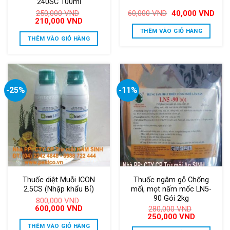
240SC 100ml
Giá
Giá
250,000
VND
60,000
VND
40,000
VND
gốc
hiện
Giá
Giá
210,000
VND
là:
tại
gốc
hiện
THÊM VÀO GIỎ HÀNG
60,000 VND.
là:
là:
tại
THÊM VÀO GIỎ HÀNG
40,0
250,000 VND.
là:
210,000 VND.
-25%
-11%
Thuốc diệt Muỗi ICON
Thuốc ngâm gỗ Chống
2.5CS (Nhập khẩu Bỉ)
mối, mọt nấm mốc LN5-
90 Gói 2kg
800,000
VND
Giá
Giá
600,000
VND
280,000
VND
gốc
hiện
Giá
Giá
250,000
VND
là:
tại
gốc
hiện
THÊM VÀO GIỎ HÀNG
800,000 VND.
là: