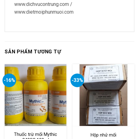
www.dichvucontrung.com /
www.dietmoiphunmuoi.com
SẢN PHẨM TƯƠNG TỰ
-16%
-33%
Thuốc trừ mối Mythic
Hộp nhử mối