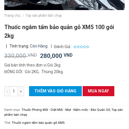
Trang chủ
/
Top sản phẩm bán chạy
Thuốc ngâm tẩm bảo quản gỗ XM5 100 gói
2kg
|
Tình trạng:
Còn Hàng
|
Đánh Giá :
0
Giá
Giá
330,000
VND
280,000
VND
out
of
gốc
hiện
5
Giá bán tính theo đơn vị Gói 2kg
là:
tại
ĐÓNG GÓI: Gói 2KG, Thùng 20kg.
330,000 VND.
là:
280,000 VND.
Thuốc ngâm tẩm bảo quản gỗ XM5 100 gói 2kg số lượng
THÊM VÀO GIỎ HÀNG
MUA NGAY
Danh mục:
Thuốc Phòng Mối - Diệt Mối - Mọt - Nấm mốc - Bảo Quản Gỗ
,
Top sản
phẩm bán chạy
Thẻ:
Thuốc ngâm tẩm bảo quản gỗ XM5