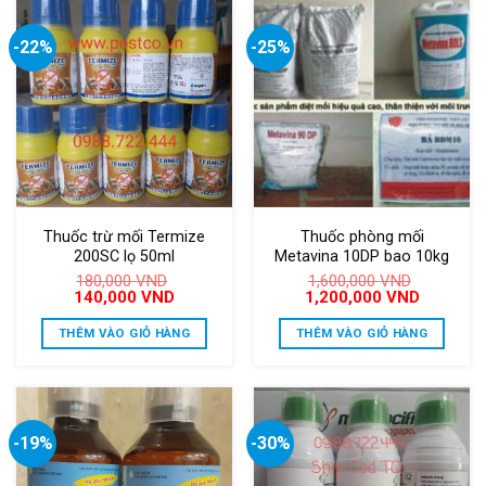
-22%
-25%
Thuốc trừ mối Termize
Thuốc phòng mối
200SC lọ 50ml
Metavina 10DP bao 10kg
180,000
VND
1,600,000
VND
Giá
Giá
Giá
Giá
140,000
VND
1,200,000
VND
gốc
hiện
gốc
hiện
là:
tại
là:
tại
THÊM VÀO GIỎ HÀNG
THÊM VÀO GIỎ HÀNG
180,000 VND.
là:
1,600,000 VND.
là:
140,000 VND.
1,200,000
-19%
-30%