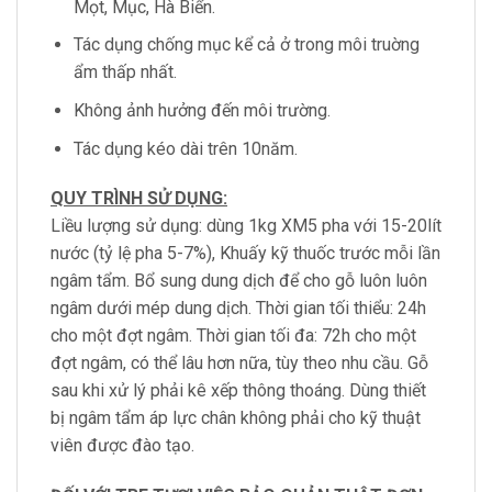
Mọt, Mục, Hà Biển.
Tác dụng chống mục kể cả ở trong môi truờng
ẩm thấp nhất.
Không ảnh hưởng đến môi trường.
Tác dụng kéo dài trên 10năm.
QUY TRÌNH SỬ DỤNG:
Liều lượng sử dụng: dùng 1kg XM5 pha với 15-20lít
nước (tỷ lệ pha 5-7%), Khuấy kỹ thuốc trước mỗi lần
ngâm tẩm. Bổ sung dung dịch để cho gỗ luôn luôn
ngâm dưới mép dung dịch. Thời gian tối thiểu: 24h
cho một đợt ngâm. Thời gian tối đa: 72h cho một
đợt ngâm, có thể lâu hơn nữa, tùy theo nhu cầu. Gỗ
sau khi xử lý phải kê xếp thông thoáng. Dùng thiết
bị ngâm tẩm áp lực chân không phải cho kỹ thuật
viên được đào tạo.