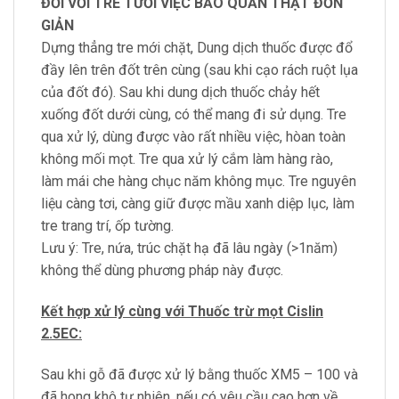
ĐỐI VỚI TRE TƯƠI VIỆC BẢO QUẢN THẬT ĐƠN
GIẢN
Dựng thẳng tre mới chặt, Dung dịch thuốc được đổ
đầy lên trên đốt trên cùng (sau khi cạo rách ruột lụa
của đốt đó). Sau khi dung dịch thuốc chảy hết
xuống đốt dưới cùng, có thể mang đi sử dụng. Tre
qua xử lý, dùng được vào rất nhiều việc, hòan toàn
không mối mọt. Tre qua xử lý cắm làm hàng rào,
làm mái che hàng chục năm không mục. Tre nguyên
liệu càng tơi, càng giữ được mầu xanh diệp lục, làm
tre trang trí, ốp tường.
Lưu ý: Tre, nứa, trúc chặt hạ đã lâu ngày (>1năm)
không thể dùng phương pháp này được.
Kết hợp xử lý cùng với Thuốc trừ mọt Cislin
2.5EC:
Sau khi gỗ đã được xử lý bằng thuốc XM5 – 100 và
đã hong khô tự nhiên, nếu có yêu cầu cao hơn về