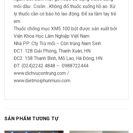
môi dầu : Cislin….Không đổ thuốc xuống hồ ao. Xử
lý thuốc cần có bảo hộ lao động. Để xa tầm tay trẻ
em.
Thuốc chống mục XM5 100 bột được sản xuất bởi
Viện Khoa Học Lâm Nghiệp Việt Nam.
Nhà PP: Cty Trừ mối – Côn trùng Nam Sinh
ĐC1: 128 Giải Phóng, Thanh Xuân, HN
ĐC2: 158 Thanh Bình, Mỗ Lao, Hà Đông, HN
ĐT: (024)2242 4848 – 0988722444
www.dichvucontrung.com /
www.dietmoiphunmuoi.com
SẢN PHẨM TƯƠNG TỰ