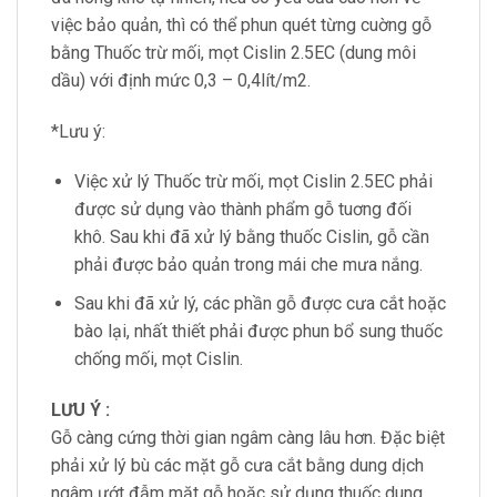
việc bảo quản, thì có thể phun quét từng cuờng gỗ
bằng Thuốc trừ mối, mọt Cislin 2.5EC (dung môi
dầu) với định mức 0,3 – 0,4lít/m2.
*Lưu ý:
Việc xử lý Thuốc trừ mối, mọt Cislin 2.5EC phải
được sử dụng vào thành phẩm gỗ tuơng đối
khô. Sau khi đã xử lý bằng thuốc Cislin, gỗ cần
phải được bảo quản trong mái che mưa nắng.
Sau khi đã xử lý, các phần gỗ được cưa cắt hoặc
bào lại, nhất thiết phải được phun bổ sung thuốc
chống mối, mọt Cislin.
LƯU Ý :
Gỗ càng cứng thời gian ngâm càng lâu hơn. Đặc biệt
phải xử lý bù các mặt gỗ cưa cắt bằng dung dịch
ngâm ướt đẫm mặt gỗ hoặc sử dụng thuốc dung