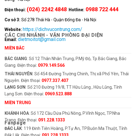
(024) 2242 4848
0988 722 444
Điện thoại:
Hotline:
Cơ sở 3:
Số 278 Thái Hà - Quận Đống Đa - Hà Nội
https://dichvucontrung.com/
Website:
CÁC CHI NHÁNH - VĂN PHÒNG ĐẠI DIỆN
dietmoitot@gmail.com
Email:
MIỀN BẮC
BẮC GIANG
: Số 12 Thân Nhân Trung, P.Mỹ Độ, Tp.Bắc Giang, Bắc
Giang. Điện thoại:
0979.149.566
THÁI NGUYÊN
: Số 454 Đường Trường Chinh, Thị xã Phổ Yên, Thái
Nguyên. Điện thoại:
0977.337.407
LẠNG SƠN
: Số 210 Đường 19/8, TT Hữu Lũng , Hữu Lũng, Tỉnh
Lạng Sơn. Điện thoại:
0969.523.888
MIỀN TRUNG
KHÁNH HÒA
: Số 172 Cầu Dứa Phú Nông, P.Vĩnh Ngọc, TP.Nha
Trang. Điện thoại:
091.228.1333
Fanpage
ĐẮC LẮK
: 119 Đinh Tiên Hoàng, P.Tự An, TP.Buôn Ma Thuột, Tỉnh
Đắk Lắk. Điện thoại:
091.228.1333