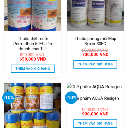
Thuốc diệt muỗi
Thuốc phòng mối Map
Permethrin 50EC liên
Boxer 30EC
doanh chai 1Lít
1,000,000
VND
Giá
Giá
700,000
VND
800,000
VND
gốc
hiện
Giá
Giá
650,000
VND
là:
tại
gốc
hiện
THÊM VÀO GIỎ HÀNG
1,000,000 VND.
là:
là:
tại
THÊM VÀO GIỎ HÀNG
700,000 V
800,000 VND.
là:
650,000 VND.
-10%
-10%
Chế phẩm AQUA Resigen
1,000,000
VND
Giá
Giá
900,000
VND
gốc
hiện
là:
tại
THÊM VÀO GIỎ HÀNG
1,000,000 VND.
là: