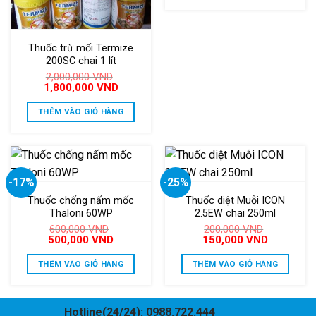
900,000 V
Thuốc trừ mối Termize
200SC chai 1 lít
2,000,000
VND
Giá
Giá
1,800,000
VND
gốc
hiện
là:
tại
THÊM VÀO GIỎ HÀNG
2,000,000 VND.
là:
1,800,000 VND.
-17%
-25%
Thuốc chống nấm mốc
Thuốc diệt Muỗi ICON
Thaloni 60WP
2.5EW chai 250ml
600,000
VND
200,000
VND
Giá
Giá
Giá
Giá
500,000
VND
150,000
VND
gốc
hiện
gốc
hiện
là:
tại
là:
tại
THÊM VÀO GIỎ HÀNG
THÊM VÀO GIỎ HÀNG
600,000 VND.
là:
200,000 VND.
là:
500,000 VND.
150,000 V
Hotline(24/24): 0988.722.444