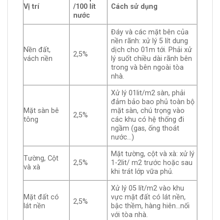
Vị trí
/100 lít
Cách sử dụng
nước
Đáy và các mặt bên của
nền rãnh: xử lý 5 lít dung
Nền đất,
dịch cho 01m tới. Phải xử
2,5%
vách nền
lý suốt chiều dài rãnh bên
trong và bên ngoài tòa
nhà.
Xử lý 01lit/m2 sàn, phải
đảm bảo bao phủ toàn bộ
Mặt sàn bê
mặt sàn, chú trọng vào
2,5%
tông
các khu có hệ thống đi
ngầm (gas, ống thoát
nước…)
Mặt tường, cột và xà: xử lý
Tường, Cột
2,5%
1-2lit/ m2 trước hoặc sau
và xà
khi trát lớp vữa phủ.
Xử lý 05 lít/m2 vào khu
Mặt đất có
vực mặt đất có lát nền,
2,5%
lát nền
bậc thềm, hàng hiên…nối
với tòa nhà.