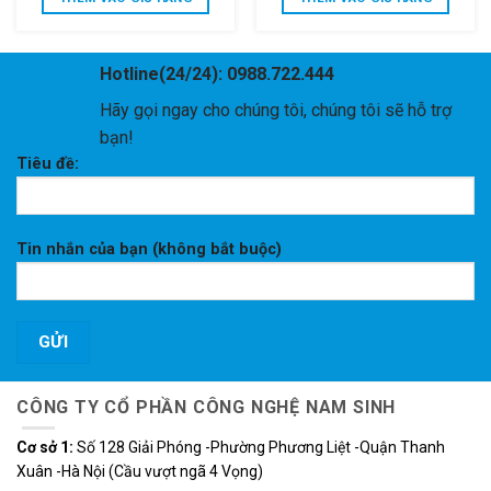
2,000,000 VND.
là:
1,200,000 VND.
là:
1,800,000 VND.
960,000 V
Hotline(24/24): 0988.722.444
Hãy gọi ngay cho chúng tôi, chúng tôi sẽ hỗ trợ
bạn!
Tiêu đề:
Tin nhắn của bạn (không bắt buộc)
CÔNG TY CỔ PHẦN CÔNG NGHỆ NAM SINH
Cơ sở 1:
Số 128 Giải Phóng -Phường Phương Liệt -Quận Thanh
Xuân -Hà Nội (Cầu vượt ngã 4 Vọng)