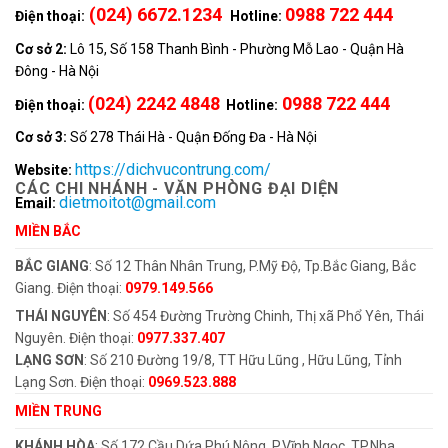
(024) 6672.1234
0988 722 444
Điện thoại:
Hotline:
Cơ sở 2:
Lô 15, Số 158 Thanh Bình - Phường Mỗ Lao - Quận Hà
Đông - Hà Nội
(024) 2242 4848
0988 722 444
Điện thoại:
Hotline:
Cơ sở 3:
Số 278 Thái Hà - Quận Đống Đa - Hà Nội
https://dichvucontrung.com/
Website:
CÁC CHI NHÁNH - VĂN PHÒNG ĐẠI DIỆN
dietmoitot@gmail.com
Email:
MIỀN BẮC
BẮC GIANG
: Số 12 Thân Nhân Trung, P.Mỹ Độ, Tp.Bắc Giang, Bắc
Giang. Điện thoại:
0979.149.566
THÁI NGUYÊN
: Số 454 Đường Trường Chinh, Thị xã Phổ Yên, Thái
Nguyên. Điện thoại:
0977.337.407
LẠNG SƠN
: Số 210 Đường 19/8, TT Hữu Lũng , Hữu Lũng, Tỉnh
Lạng Sơn. Điện thoại:
0969.523.888
MIỀN TRUNG
KHÁNH HÒA
: Số 172 Cầu Dứa Phú Nông, P.Vĩnh Ngọc, TP.Nha