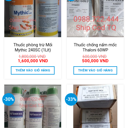
Thuốc phòng trừ Mối
Thuốc chống nấm mốc
Mythic 240SC (1Lít)
Thaloni 60WP
1,800,000
VND
600,000
VND
Giá
Giá
Giá
Giá
1,600,000
VND
500,000
VND
gốc
hiện
gốc
hiện
là:
tại
là:
tại
THÊM VÀO GIỎ HÀNG
THÊM VÀO GIỎ HÀNG
1,800,000 VND.
là:
600,000 VND.
là:
1,600,000 VND.
500,000 V
-30%
-33%