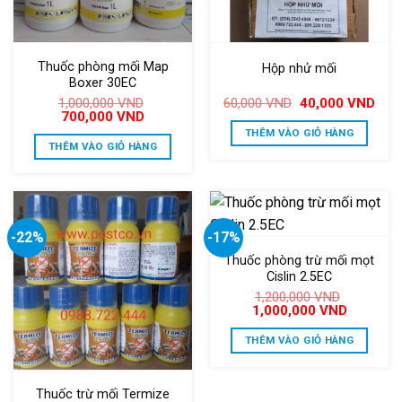
Thuốc phòng mối Map
Hộp nhử mối
Boxer 30EC
Giá
Giá
1,000,000
VND
60,000
VND
40,000
VND
gốc
hiện
Giá
Giá
700,000
VND
là:
tại
gốc
hiện
THÊM VÀO GIỎ HÀNG
60,000 VND.
là:
là:
tại
THÊM VÀO GIỎ HÀNG
40,0
1,000,000 VND.
là:
700,000 VND.
-22%
-17%
Thuốc phòng trừ mối mọt
Cislin 2.5EC
1,200,000
VND
Giá
Giá
1,000,000
VND
gốc
hiện
là:
tại
THÊM VÀO GIỎ HÀNG
1,200,000 VND.
là:
1,000,000
Thuốc trừ mối Termize