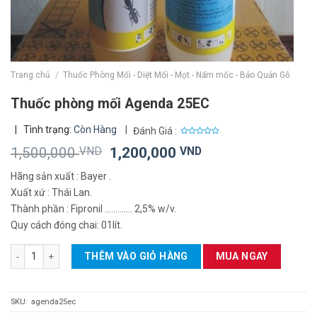
Trang chủ
/
Thuốc Phòng Mối - Diệt Mối - Mọt - Nấm mốc - Bảo Quản Gỗ
Thuốc phòng mối Agenda 25EC
|
Tình trạng:
Còn Hàng
|
Đánh Giá :
0
Giá
Giá
1,500,000
VND
1,200,000
VND
out
of
gốc
hiện
5
Hãng sản xuất : Bayer .
là:
tại
Xuất xứ : Thái Lan.
1,500,000 VND.
là:
Thành phần : Fipronil …………. 2,5% w/v.
1,200,000 VND.
Quy cách đóng chai: 01lít.
Thuốc phòng mối Agenda 25EC số lượng
THÊM VÀO GIỎ HÀNG
MUA NGAY
SKU:
agenda25ec