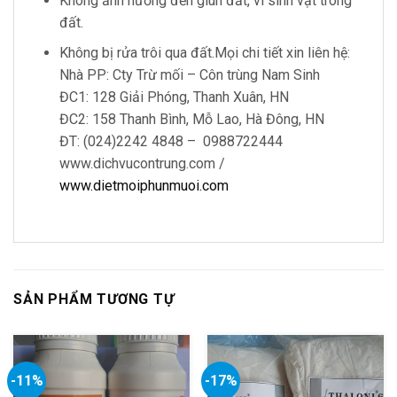
Không ảnh hưởng đến giun đất, vi sinh vật trong
đất.
Không bị rửa trôi qua đất.Mọi chi tiết xin liên hệ:
Nhà PP: Cty Trừ mối – Côn trùng Nam Sinh
ĐC1: 128 Giải Phóng, Thanh Xuân, HN
ĐC2: 158 Thanh Bình, Mỗ Lao, Hà Đông, HN
ĐT: (024)2242 4848 – 0988722444
www.dichvucontrung.com /
www.dietmoiphunmuoi.com
SẢN PHẨM TƯƠNG TỰ
-11%
-17%