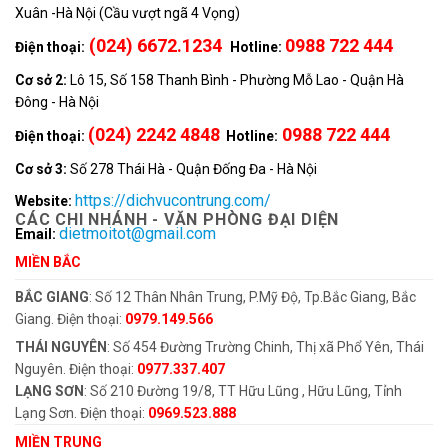
Xuân -Hà Nội (Cầu vượt ngã 4 Vọng)
(024) 6672.1234
0988 722 444
Điện thoại:
Hotline:
Cơ sở 2:
Lô 15, Số 158 Thanh Bình - Phường Mỗ Lao - Quận Hà
Đông - Hà Nội
(024) 2242 4848
0988 722 444
Điện thoại:
Hotline:
Cơ sở 3:
Số 278 Thái Hà - Quận Đống Đa - Hà Nội
https://dichvucontrung.com/
Website:
CÁC CHI NHÁNH - VĂN PHÒNG ĐẠI DIỆN
dietmoitot@gmail.com
Email:
MIỀN BẮC
BẮC GIANG
: Số 12 Thân Nhân Trung, P.Mỹ Độ, Tp.Bắc Giang, Bắc
Giang. Điện thoại:
0979.149.566
THÁI NGUYÊN
: Số 454 Đường Trường Chinh, Thị xã Phổ Yên, Thái
Nguyên. Điện thoại:
0977.337.407
LẠNG SƠN
: Số 210 Đường 19/8, TT Hữu Lũng , Hữu Lũng, Tỉnh
Lạng Sơn. Điện thoại:
0969.523.888
MIỀN TRUNG