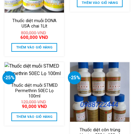
là:
tại
THÊM VÀO GIỎ HÀNG
200,000 VND.
là:
150,000 V
Thuốc diệt muỗi DONA
USA chai 1Lít
800,000
VND
Giá
Giá
600,000
VND
gốc
hiện
là:
tại
THÊM VÀO GIỎ HÀNG
800,000 VND.
là:
600,000 VND.
-25%
-25%
Thuốc diệt muỗi STMED
Permethrin 50EC Lọ
100ml
120,000
VND
Giá
Giá
90,000
VND
gốc
hiện
là:
tại
THÊM VÀO GIỎ HÀNG
120,000 VND.
là:
90,000 VND.
Thuốc diệt côn trùng