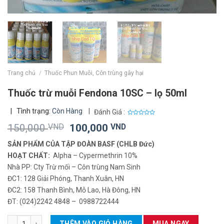
Trang chủ
/
Thuốc Phun Muỗi, Côn trùng gây hại
Thuốc trừ muỗi Fendona 10SC – lọ 50ml
|
Tình trạng:
Còn Hàng
|
Đánh Giá :
0
Giá
Giá
150,000
VND
100,000
VND
out
of
gốc
hiện
5
SẢN PHẨM CỦA TẬP ĐOÀN BASF (CHLB Đức)
là:
tại
HOẠT CHẤT:
Alpha – Cypermethrin 10%
150,000 VND.
là:
Nhà PP: Cty Trừ mối – Côn trùng Nam Sinh
100,000 VND.
ĐC1: 128 Giải Phóng, Thanh Xuân, HN
ĐC2: 158 Thanh Bình, Mỗ Lao, Hà Đông, HN
ĐT: (024)2242 4848 – 0988722444
Thuốc trừ muỗi Fendona 10SC - lọ 50ml số lượng
THÊM VÀO GIỎ HÀNG
MUA NGAY