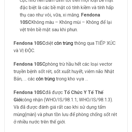
cực nhỏ nên bám dính tốt trên mọi loại bề mặt
đặc biệt là các bề mặt có tính kiềm và tính hấp
thụ cao như vôi, vữa, xi măng.
Fendona
10SC
Không màu – Không mùi – Không để lại
vệt trên bề mặt sau khi phun.
Fendona 10SC
diệt
côn trùng
thông qua TIẾP XÚC
và VỊ ĐỘC.
Fendona 10SC
phòng trừ hầu hết các loại vector
truyền bệnh sốt rét, sốt xuất huyết, viêm não Nhật
Bản, … các
côn trùng
trong kho vựa …
Fendona 10SC
đã được
Tổ Chức Y Tế Thế
Giới
công nhận (WHO/IS/98.1.1; WHO/IS/98.1.3).
Và đã được đánh giá rất cao khi sử dụng tẩm
mùng(màn) và phun tồn lưu để phòng chống sốt rét
ở nhiều nước trên thế giới.