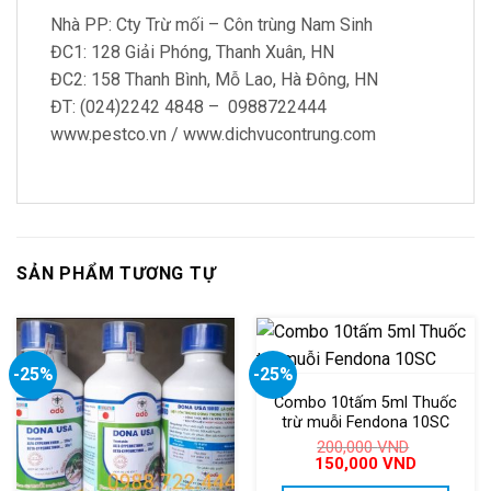
Nhà PP: Cty Trừ mối – Côn trùng Nam Sinh
ĐC1: 128 Giải Phóng, Thanh Xuân, HN
ĐC2: 158 Thanh Bình, Mỗ Lao, Hà Đông, HN
ĐT: (024)2242 4848 – 0988722444
www.pestco.vn / www.dichvucontrung.com
SẢN PHẨM TƯƠNG TỰ
-25%
-25%
Combo 10tấm 5ml Thuốc
trừ muỗi Fendona 10SC
200,000
VND
Giá
Giá
150,000
VND
gốc
hiện