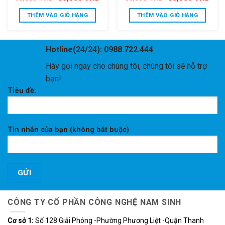
gốc
hiện
gốc
hiện
là:
tại
là:
tại
THÊM VÀO GIỎ HÀNG
THÊM VÀO GIỎ HÀNG
70,000 VND.
là:
60,000 VND.
là:
65,000 VND.
50,0
Hotline(24/24): 0988.722.444
Hãy gọi ngay cho chúng tôi, chúng tôi sẽ hỗ trợ
bạn!
Tiêu đề:
Tin nhắn của bạn (không bắt buộc)
CÔNG TY CỔ PHẦN CÔNG NGHỆ NAM SINH
Cơ sở 1:
Số 128 Giải Phóng -Phường Phương Liệt -Quận Thanh