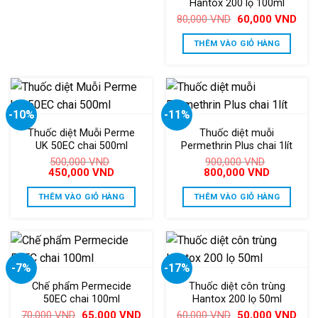
Hantox 200 lọ 100ml
Giá
Giá
80,000
VND
60,000
VND
gốc
hiện
là:
tại
THÊM VÀO GIỎ HÀNG
80,000 VND.
là:
60,0
-10%
-11%
Thuốc diệt Muỗi Perme
Thuốc diệt muỗi
UK 50EC chai 500ml
Permethrin Plus chai 1lít
500,000
VND
900,000
VND
Giá
Giá
Giá
Giá
450,000
VND
800,000
VND
gốc
hiện
gốc
hiện
là:
tại
là:
tại
THÊM VÀO GIỎ HÀNG
THÊM VÀO GIỎ HÀNG
500,000 VND.
là:
900,000 VND.
là:
450,000 VND.
800,000 V
-7%
-17%
Chế phẩm Permecide
Thuốc diệt côn trùng
50EC chai 100ml
Hantox 200 lọ 50ml
Giá
Giá
Giá
Giá
70,000
VND
65,000
VND
60,000
VND
50,000
VND