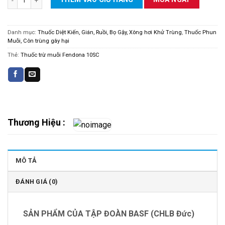
Danh mục:
Thuốc Diệt Kiến, Gián, Ruồi, Bọ Gậy, Xông hơi Khử Trùng
,
Thuốc Phun
Muỗi, Côn trùng gây hại
Thẻ:
Thuốc trừ muỗi Fendona 10SC
Thương Hiệu :
MÔ TẢ
ĐÁNH GIÁ (0)
SẢN PHẨM CỦA TẬP ĐOÀN BASF (CHLB Đức)