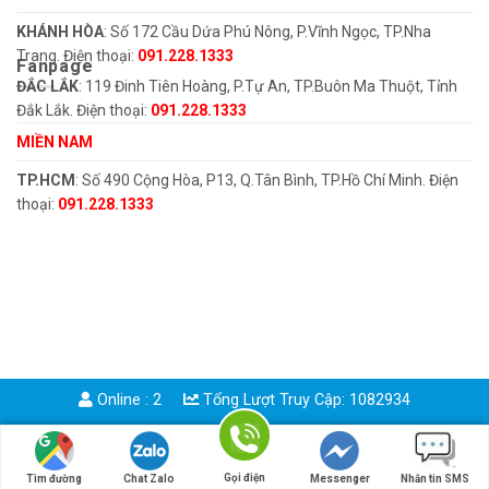
KHÁNH HÒA
: Số 172 Cầu Dứa Phú Nông, P.Vĩnh Ngọc, TP.Nha
Trang. Điện thoại:
091.228.1333
Fanpage
ĐẮC LẮK
: 119 Đinh Tiên Hoàng, P.Tự An, TP.Buôn Ma Thuột, Tỉnh
Đắk Lắk. Điện thoại:
091.228.1333
MIỀN NAM
TP.HCM
: Số 490 Cộng Hòa, P13, Q.Tân Bình, TP.Hồ Chí Minh. Điện
thoại:
091.228.1333
Online : 2
Tổng Lượt Truy Cập: 1082934
Copyright 2026 ©
NAM SINH
Gọi điện
Tìm đường
Chat Zalo
Messenger
Nhắn tin SMS