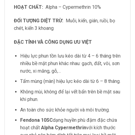
HOẠT CHẤT:
Alpha – Cypermethrin 10%
ĐỐI TƯỢNG DIỆT TRỪ:
Muỗi, kiến, gián, ruồi, bọ
chét, kiến 3 khoang
ĐẶC TÍNH VÀ CÔNG DỤNG ƯU VIỆT
Hiệu lực phun tồn lưu kéo dài từ 4 – 6 tháng trên
nhiều bề mặt phun khác nhau: gạch, đất, vôi, sơn
nước, xi măng, gỗ,…
Tẩm mùng (màn) hiệu lực kéo dài từ 6 – 8 tháng.
Không mùi, không để lại vết bẩn trên bề mặt sau
khi phun.
An toàn cho sức khỏe người và môi trường.
Fendona 10SC
dạng huyền phù đậm đặc chứa
hoạt chất
Alpha Cypermethrin
với kích thước