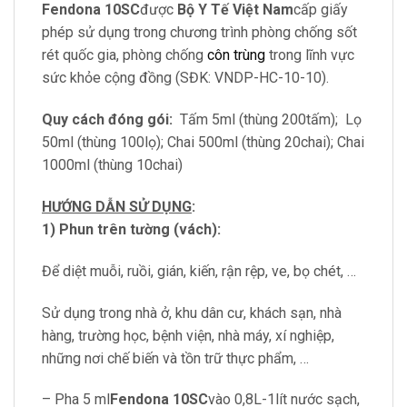
Fendona 10SC
được
Bộ Y Tế Việt Nam
cấp giấy
phép sử dụng trong chương trình phòng chống sốt
rét quốc gia, phòng chống
côn trùng
trong lĩnh vực
sức khỏe cộng đồng (SĐK: VNDP-HC-10-10).
Quy cách đóng gói:
Tấm 5ml (thùng 200tấm); Lọ
50ml (thùng 100lọ); Chai 500ml (thùng 20chai); Chai
1000ml (thùng 10chai)
HƯỚNG DẪN SỬ DỤNG
:
1) Phun trên tường (vách):
Để diệt muỗi, ruồi, gián, kiến, rận rệp, ve, bọ chét, …
Sử dụng trong nhà ở, khu dân cư, khách sạn, nhà
hàng, trường học, bệnh viện, nhà máy, xí nghiệp,
những nơi chế biến và tồn trữ thực phẩm, …
– Pha 5 ml
Fendona 10SC
vào 0,8L-1lít nước sạch,