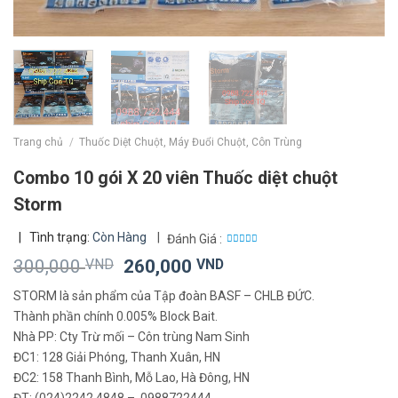
Trang chủ
/
Thuốc Diệt Chuột, Máy Đuổi Chuột, Côn Trùng
Combo 10 gói X 20 viên Thuốc diệt chuột
Storm
|
Tình trạng:
Còn Hàng
|
Đánh Giá :
0
Giá
Giá
300,000
VND
260,000
VND
out
of
gốc
hiện
5
STORM là sản phẩm của Tập đoàn BASF – CHLB ĐỨC.
là:
tại
Thành phần chính 0.005% Block Bait.
300,000 VND.
là:
Nhà PP: Cty Trừ mối – Côn trùng Nam Sinh
260,000 VND.
ĐC1: 128 Giải Phóng, Thanh Xuân, HN
ĐC2: 158 Thanh Bình, Mỗ Lao, Hà Đông, HN
ĐT: (024)2242 4848 – 0988722444