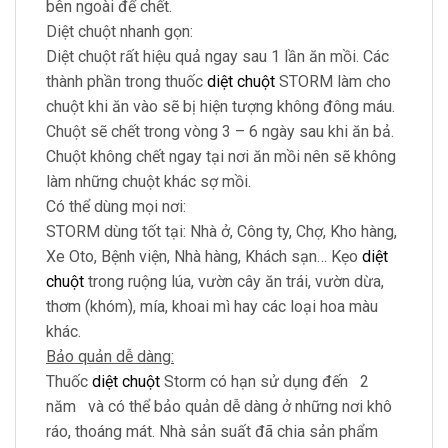
bên ngoài để chết.
Diệt chuột nhanh gọn:
Diệt chuột rất hiệu quả ngay sau 1 lần ăn mồi. Các
thành phần trong thuốc
diệt chuột
STORM làm cho
chuột khi ăn vào sẽ bị hiện tượng không đông máu.
Chuột sẽ chết trong vòng 3 – 6 ngày sau khi ăn bả.
Chuột không chết ngay tại nơi ăn mồi nên sẽ không
làm những chuột khác sợ mồi.
Có thể dùng mọi nơi:
STORM dùng tốt tại: Nhà ở, Công ty, Chợ, Kho hàng,
Xe Oto, Bệnh viện, Nhà hàng, Khách sạn… Kẹo
diệt
chuột
trong ruộng lúa, vườn cây ăn trái, vườn dừa,
thơm (khóm), mía, khoai mì hay các loại hoa màu
khác.
Bảo quản dễ dàng:
Thuốc
diệt chuột
Storm có hạn sử dụng đến 2
năm và có thể bảo quản dễ dàng ở những nơi khô
ráo, thoáng mát. Nhà sản suất đã chia sản phẩm