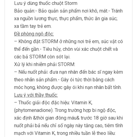
Lưu ý dùng thuốc chuột Storm
Bảo quản:- Bảo quản sản phẩm nơi khô, mát.- Tránh
xa nguồn lương thực, thực phẩm, thức ăn gia súc;
xa tầm tay trẻ em.
Đề phòng ngộ độc:
– Không đặt STORM ở những nơi trẻ em, súc vật có
thể đến gần.- Tiêu hủy, chôn vùi xác chuột chết và
các bả STORM còn sót lại.
Xử lý khi nhiễm phải STORM:
– Nếu nuốt phải: đưa nạn nhân đến bác sĩ ngay kèm
theo nhãn sản phẩm.- Gây ói tức thời bằng cách
móc họng, không được gây ói khi nạn nhân bất tỉnh.
Lưu ý với thầy thuốc:
– Thuốc giải độc đặc hiệu: Vitamin K,
(phytomenadione). Trong trường hợp bi ngộ độc,
xác định &thời gian đông máu& trước 18 giờ sau khi
nuốt phải bả nếu chỉ số ngày này tăng cao, tiêm tĩnh
mạch với Vitamin K, trong nhiều tuần lễ theo liều: