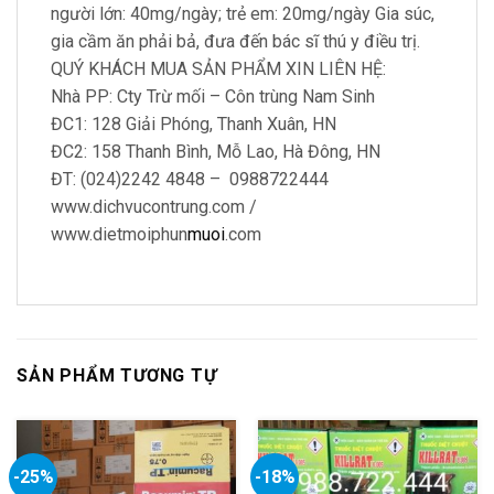
người lớn: 40mg/ngày; trẻ em: 20mg/ngày Gia súc,
gia cầm ăn phải bả, đưa đến bác sĩ thú y điều trị.
QUÝ KHÁCH MUA SẢN PHẨM XIN LIÊN HỆ:
Nhà PP: Cty Trừ mối – Côn trùng Nam Sinh
ĐC1: 128 Giải Phóng, Thanh Xuân, HN
ĐC2: 158 Thanh Bình, Mỗ Lao, Hà Đông, HN
ĐT: (024)2242 4848 – 0988722444
www.dichvucontrung.com /
www.dietmoiphun
muoi
.com
SẢN PHẨM TƯƠNG TỰ
-25%
-18%