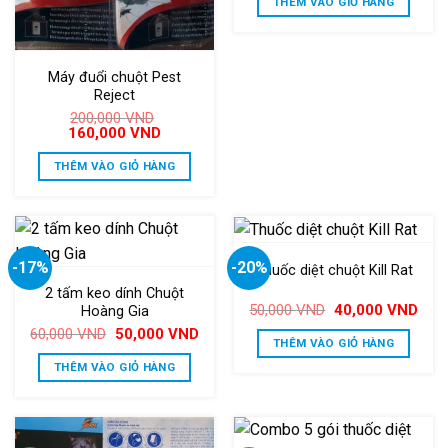
THÊM VÀO GIỎ HÀNG
Máy đuổi chuột Pest
Reject
200,000
VND
Giá
Giá
160,000
VND
gốc
hiện
là:
tại
THÊM VÀO GIỎ HÀNG
200,000 VND.
là:
160,000 VND.
-17%
-20%
Thuốc diệt chuột Kill Rat
2 tấm keo dính Chuột
Giá
Giá
50,000
VND
40,000
VND
Hoàng Gia
gốc
hiện
Giá
Giá
60,000
VND
50,000
VND
là:
tại
THÊM VÀO GIỎ HÀNG
gốc
hiện
50,000 VND.
là:
là:
tại
40,0
THÊM VÀO GIỎ HÀNG
60,000 VND.
là:
50,000 VND.