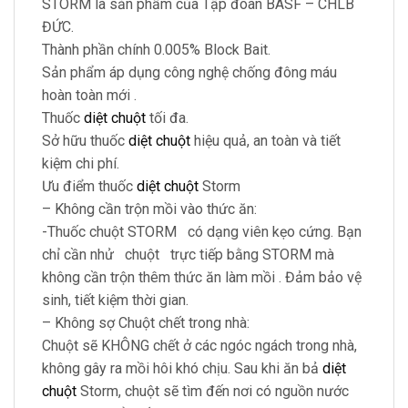
STORM là sản phẩm của Tập đoàn BASF – CHLB
ĐỨC.
Thành phần chính 0.005% Block Bait.
Sản phẩm áp dụng công nghệ chống đông máu
hoàn toàn mới .
Thuốc
diệt chuột
tối đa.
Sở hữu thuốc
diệt chuột
hiệu quả, an toàn và tiết
kiệm chi phí.
Ưu điểm thuốc
diệt chuột
Storm
– Không cần trộn mồi vào thức ăn:
-Thuốc chuột STORM có dạng viên kẹo cứng. Bạn
chỉ cần nhử chuột trực tiếp bằng STORM mà
không cần trộn thêm thức ăn làm mồi . Đảm bảo vệ
sinh, tiết kiệm thời gian.
– Không sợ Chuột chết trong nhà:
Chuột sẽ KHÔNG chết ở các ngóc ngách trong nhà,
không gây ra mồi hôi khó chịu. Sau khi ăn bả
diệt
chuột
Storm, chuột sẽ tìm đến nơi có nguồn nước