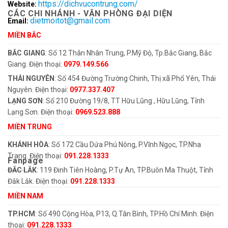
https://dichvucontrung.com/
Website:
CÁC CHI NHÁNH - VĂN PHÒNG ĐẠI DIỆN
dietmoitot@gmail.com
Email:
MIỀN BẮC
BẮC GIANG
: Số 12 Thân Nhân Trung, P.Mỹ Độ, Tp.Bắc Giang, Bắc
Giang. Điện thoại:
0979.149.566
THÁI NGUYÊN
: Số 454 Đường Trường Chinh, Thị xã Phổ Yên, Thái
Nguyên. Điện thoại:
0977.337.407
LẠNG SƠN
: Số 210 Đường 19/8, TT Hữu Lũng , Hữu Lũng, Tỉnh
Lạng Sơn. Điện thoại:
0969.523.888
MIỀN TRUNG
KHÁNH HÒA
: Số 172 Cầu Dứa Phú Nông, P.Vĩnh Ngọc, TP.Nha
Trang. Điện thoại:
091.228.1333
Fanpage
ĐẮC LẮK
: 119 Đinh Tiên Hoàng, P.Tự An, TP.Buôn Ma Thuột, Tỉnh
Đắk Lắk. Điện thoại:
091.228.1333
MIỀN NAM
TP.HCM
: Số 490 Cộng Hòa, P13, Q.Tân Bình, TP.Hồ Chí Minh. Điện
thoại:
091.228.1333