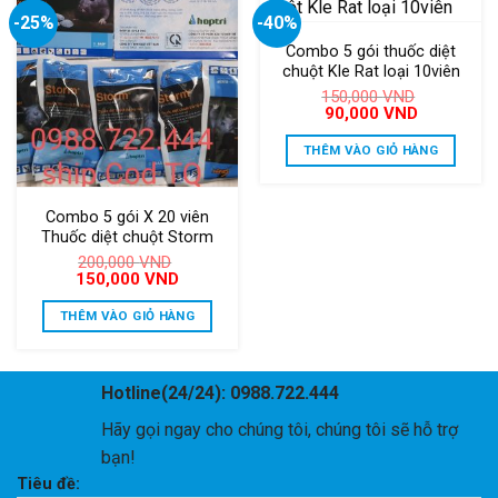
-25%
-40%
Combo 5 gói thuốc diệt
chuột Kle Rat loại 10viên
150,000
VND
Giá
Giá
90,000
VND
gốc
hiện
là:
tại
THÊM VÀO GIỎ HÀNG
150,000 VND.
là:
90,000 VND
Combo 5 gói X 20 viên
Thuốc diệt chuột Storm
200,000
VND
Giá
Giá
150,000
VND
gốc
hiện
là:
tại
THÊM VÀO GIỎ HÀNG
200,000 VND.
là:
150,000 VND.
Hotline(24/24): 0988.722.444
Hãy gọi ngay cho chúng tôi, chúng tôi sẽ hỗ trợ
bạn!
Tiêu đề: