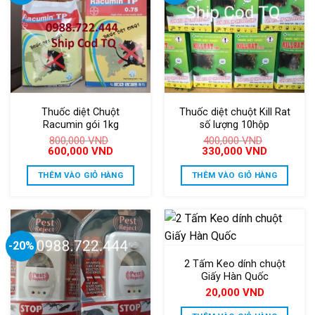
Thuốc diệt Chuột
Thuốc diệt chuột Kill Rat
Racumin gói 1kg
số lượng 10hộp
800,000
VND
400,000
VND
Giá
Giá
Giá
Giá
600,000
VND
330,000
VND
gốc
hiện
gốc
hiện
là:
tại
là:
tại
THÊM VÀO GIỎ HÀNG
THÊM VÀO GIỎ HÀNG
800,000 VND.
là:
400,000 VND.
là:
600,000 VND.
330,000 V
-20%
2 Tấm Keo dính chuột
Giấy Hàn Quốc
20,000
VND