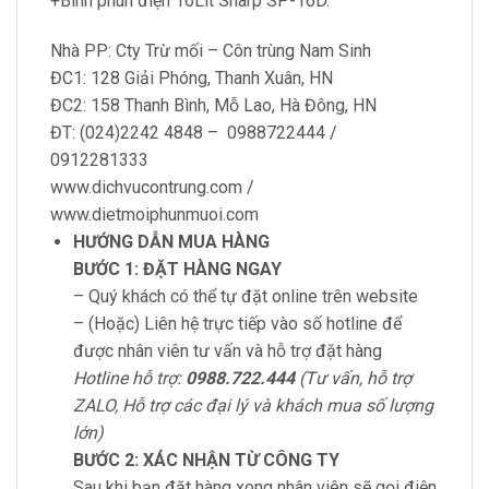
+Bình phun điện 16Lít Sharp SP-16D.
Nhà PP: Cty Trừ mối – Côn trùng Nam Sinh
ĐC1: 128 Giải Phóng, Thanh Xuân, HN
ĐC2: 158 Thanh Bình, Mỗ Lao, Hà Đông, HN
ĐT: (024)2242 4848 – 0988722444 /
0912281333
www.dichvucontrung.com /
www.dietmoiphunmuoi.com
HƯỚNG DẪN MUA HÀNG
BƯỚC 1: ĐẶT HÀNG NGAY
– Quý khách có thể tự đặt online trên website
– (Hoặc) Liên hệ trực tiếp vào số hotline để
được nhân viên tư vấn và hỗ trợ đặt hàng
Hotline hỗ trợ:
0988.722.444
(Tư vấn, hỗ trợ
ZALO, Hỗ trợ các đại lý và khách mua số lượng
lớn)
BƯỚC 2: XÁC NHẬN TỪ CÔNG TY
Sau khi bạn đặt hàng xong nhân viên sẽ gọi điện