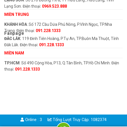
Lạng Sơn. Điện thoại:
0969.523.888
MIỀN TRUNG
KHÁNH HÒA
: Số 172 Cầu Dứa Phú Nông, P.Vĩnh Ngọc, TP.Nha
Trang. Điện thoại:
091.228.1333
Fanpage
ĐẮC LẮK
: 119 Đinh Tiên Hoàng, P.Tự An, TP.Buôn Ma Thuột, Tỉnh
Đắk Lắk. Điện thoại:
091.228.1333
MIỀN NAM
TP.HCM
: Số 490 Cộng Hòa, P13, Q.Tân Bình, TP.Hồ Chí Minh. Điện
thoại:
091.228.1333
Online : 3
Tổng Lượt Truy Cập: 1082374