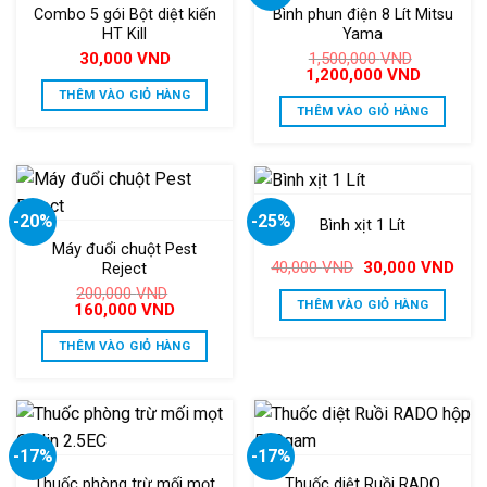
Combo 5 gói Bột diệt kiến
Bình phun điện 8 Lít Mitsu
HT Kill
Yama
30,000
VND
1,500,000
VND
Giá
Giá
1,200,000
VND
gốc
hiện
THÊM VÀO GIỎ HÀNG
là:
tại
THÊM VÀO GIỎ HÀNG
1,500,000 VND.
là:
1,200,000
-20%
-25%
Bình xịt 1 Lít
Máy đuổi chuột Pest
Giá
Giá
40,000
VND
30,000
VND
Reject
gốc
hiện
200,000
VND
là:
tại
THÊM VÀO GIỎ HÀNG
Giá
Giá
160,000
VND
40,000 VND.
là:
gốc
hiện
30,0
là:
tại
THÊM VÀO GIỎ HÀNG
200,000 VND.
là:
160,000 VND.
-17%
-17%
Thuốc phòng trừ mối mọt
Thuốc diệt Ruồi RADO