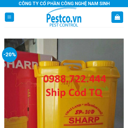
Skip
CÔNG TY CỔ PHẦN CÔNG NGHỆ NAM SINH
to
content
-20%