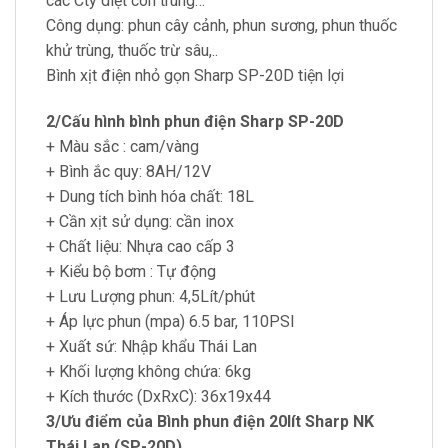
các Cty diệt côn trùng…
Công dụng: phun cây cảnh, phun sương, phun thuốc
khử trùng, thuốc trừ sâu,..
Bình xịt điện nhỏ gọn Sharp SP-20D tiện lợi
2/Cấu hình bình phun điện Sharp SP-20D
+ Màu sắc : cam/vàng
+ Bình ắc quy: 8AH/12V
+ Dung tích bình hóa chất: 18L
+ Cần xịt sử dụng: cần inox
+ Chất liệu: Nhựa cao cấp 3
+ Kiểu bộ bơm : Tự động
+ Lưu Lượng phun: 4,5Lít/phút
+ Áp lực phun (mpa) 6.5 bar, 110PSI
+ Xuất sứ: Nhập khẩu Thái Lan
+ Khối lượng không chứa: 6kg
+ Kích thước (DxRxC): 36x19x44
3/Ưu điểm của Bình phun điện 20lít Sharp NK
Thái Lan (SP-20D).