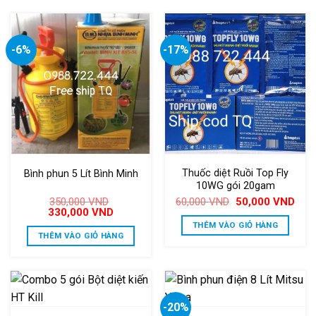
-6%
-17%
Thuốc diệt Ruồi Top Fly
Bình phun 5 Lít Bình Minh
10WG gói 20gam
Giá
Giá
350,000
VND
60,000
VND
50,000
VND
gốc
hiện
Giá
Giá
330,000
VND
là:
tại
gốc
hiện
THÊM VÀO GIỎ HÀNG
60,000 VND.
là:
là:
tại
THÊM VÀO GIỎ HÀNG
50,0
350,000 VND.
là:
330,000 VND.
-20%