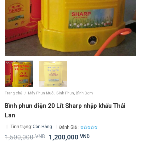
Trang chủ
/
Máy Phun Muỗi, Bình Phun, Bình Bơm
Bình phun điện 20 Lít Sharp nhập khẩu Thái
Lan
|
Tình trạng:
Còn Hàng
|
Đánh Giá :
0
Giá
Giá
1,500,000
VND
1,200,000
VND
out
of