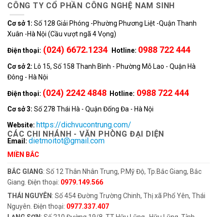
CÔNG TY CỔ PHẦN CÔNG NGHỆ NAM SINH
Cơ sở 1:
Số 128 Giải Phóng -Phường Phương Liệt -Quận Thanh
Xuân -Hà Nội (Cầu vượt ngã 4 Vọng)
(024) 6672.1234
0988 722 444
Điện thoại:
Hotline:
Cơ sở 2:
Lô 15, Số 158 Thanh Bình - Phường Mỗ Lao - Quận Hà
Đông - Hà Nội
(024) 2242 4848
0988 722 444
Điện thoại:
Hotline:
Cơ sở 3:
Số 278 Thái Hà - Quận Đống Đa - Hà Nội
https://dichvucontrung.com/
Website:
CÁC CHI NHÁNH - VĂN PHÒNG ĐẠI DIỆN
dietmoitot@gmail.com
Email:
MIỀN BẮC
BẮC GIANG
: Số 12 Thân Nhân Trung, P.Mỹ Độ, Tp.Bắc Giang, Bắc
Giang. Điện thoại:
0979.149.566
THÁI NGUYÊN
: Số 454 Đường Trường Chinh, Thị xã Phổ Yên, Thái
Nguyên. Điện thoại:
0977.337.407
LẠNG SƠN
: Số 210 Đường 19/8, TT Hữu Lũng , Hữu Lũng, Tỉnh