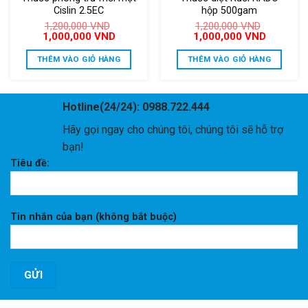
Cislin 2.5EC
hộp 500gam
1,200,000
VND
1,200,000
VND
Giá
Giá
Giá
Giá
1,000,000
VND
1,000,000
VND
gốc
hiện
gốc
hiện
là:
tại
là:
tại
THÊM VÀO GIỎ HÀNG
THÊM VÀO GIỎ HÀNG
1,200,000 VND.
là:
1,200,000 VND.
là:
1,000,000 VND.
1,000,000
Hotline(24/24): 0988.722.444
Hãy gọi ngay cho chúng tôi, chúng tôi sẽ hỗ trợ
bạn!
Tiêu đề:
Tin nhắn của bạn (không bắt buộc)