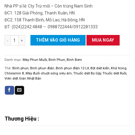
gốc
hiện
5
Nhà PP sỉ lẻ: Cty Trừ mối – Côn trùng Nam Sinh
là:
tại
ĐC1: 128 Giải Phóng, Thanh Xuân, HN
1,500,000 VND.
là:
ĐC2: 158 Thanh Bình, Mỗ Lao, Hà Đông, HN
1,200,000 VND.
ĐT: (024)2242 4848 – 0988722444/0912281333
Bình phun điện 20 Lít Sharp nhập khẩu Thái Lan số lượng
THÊM VÀO GIỎ HÀNG
MUA NGAY
Danh mục:
Máy Phun Muỗi, Bình Phun, Bình Bơm
Thẻ:
Bình phun
,
Bình phun điện
,
Bình phun điện 12 Lít
,
Bột diệt kiến
,
Khử trùng
Chloramin B
,
Máy đuổi chuột sóng siêu âm
,
Thuốc diệt Bọ Gậy
,
Thuốc diệt Ruồi
,
Viên diệt Gián Nhật Bản
Thương Hiệu :