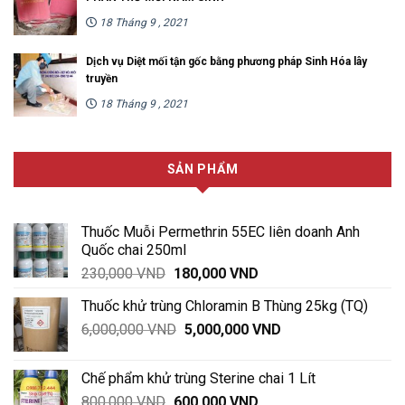
18 Tháng 9 , 2021
Dịch vụ Diệt mối tận gốc bằng phương pháp Sinh Hóa lây
truyền
18 Tháng 9 , 2021
SẢN PHẨM
Thuốc Muỗi Permethrin 55EC liên doanh Anh
Quốc chai 250ml
Giá
Giá
230,000
VND
180,000
VND
gốc
hiện
Thuốc khử trùng Chloramin B Thùng 25kg (TQ)
là:
tại
Giá
Giá
6,000,000
VND
230,000 VND.
5,000,000
VND
là:
gốc
hiện
180,000 VND.
là:
tại
Chế phẩm khử trùng Sterine chai 1 Lít
6,000,000 VND.
là:
Giá
Giá
800,000
VND
600,000
VND
5,000,000 VND.