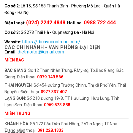
Cơ sở 2:
Lô 15, Số 158 Thanh Bình - Phường Mỗ Lao - Quận Hà
Đông - Hà Nội
(024) 2242 4848
0988 722 444
Điện thoại:
Hotline:
Cơ sở 3:
Số 278 Thái Hà - Quận Đống Đa - Hà Nội
https://dichvucontrung.com/
Website:
CÁC CHI NHÁNH - VĂN PHÒNG ĐẠI DIỆN
dietmoitot@gmail.com
Email:
MIỀN BẮC
BẮC GIANG
: Số 12 Thân Nhân Trung, P.Mỹ Độ, Tp.Bắc Giang, Bắc
Giang. Điện thoại:
0979.149.566
THÁI NGUYÊN
: Số 454 Đường Trường Chinh, Thị xã Phổ Yên, Thái
Nguyên. Điện thoại:
0977.337.407
LẠNG SƠN
: Số 210 Đường 19/8, TT Hữu Lũng , Hữu Lũng, Tỉnh
Lạng Sơn. Điện thoại:
0969.523.888
MIỀN TRUNG
KHÁNH HÒA
: Số 172 Cầu Dứa Phú Nông, P.Vĩnh Ngọc, TP.Nha
Trang. Điện thoại:
091.228.1333