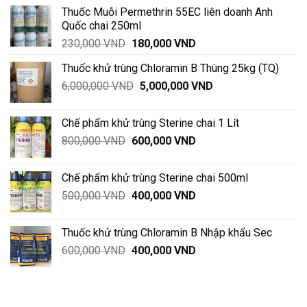
Thuốc Muỗi Permethrin 55EC liên doanh Anh
Quốc chai 250ml
Giá
Giá
230,000
VND
180,000
VND
gốc
hiện
Thuốc khử trùng Chloramin B Thùng 25kg (TQ)
là:
tại
Giá
Giá
6,000,000
VND
230,000 VND.
5,000,000
VND
là:
gốc
hiện
180,000 VND.
là:
tại
Chế phẩm khử trùng Sterine chai 1 Lít
6,000,000 VND.
là:
Giá
Giá
800,000
VND
600,000
VND
5,000,000 VND.
gốc
hiện
là:
tại
Chế phẩm khử trùng Sterine chai 500ml
800,000 VND.
là:
Giá
Giá
500,000
VND
400,000
VND
600,000 VND.
gốc
hiện
là:
tại
Thuốc khử trùng Chloramin B Nhập khẩu Sec
500,000 VND.
là:
Giá
Giá
600,000
VND
400,000
VND
400,000 VND.
gốc
hiện
là:
tại
600,000 VND.
là: