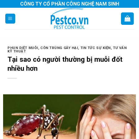
Skip
CÔNG TY CỔ PHẦN CÔNG NGHỆ NAM SINH
to
content
PHUN DIỆT MUỖI, CÔN TRÙNG GÂY HẠI
,
TIN TỨC SỰ KIỆN
,
TƯ VẤN
KỸ THUẬT
Tại sao có người thường bị muỗi đốt
nhiều hơn